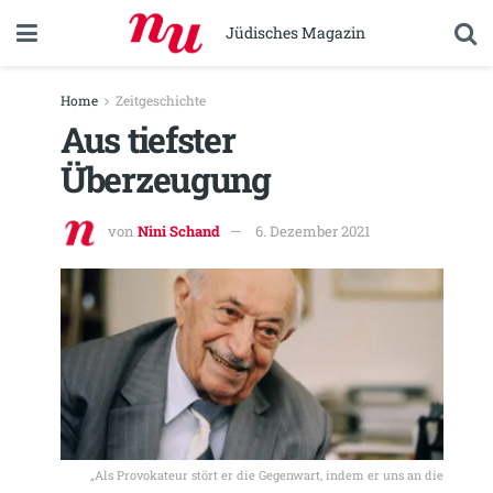
Jüdisches Magazin
Home
Zeitgeschichte
Aus tiefster
Überzeugung
von
Nini Schand
6. Dezember 2021
„Als Provokateur stört er die Gegenwart, indem er uns an die