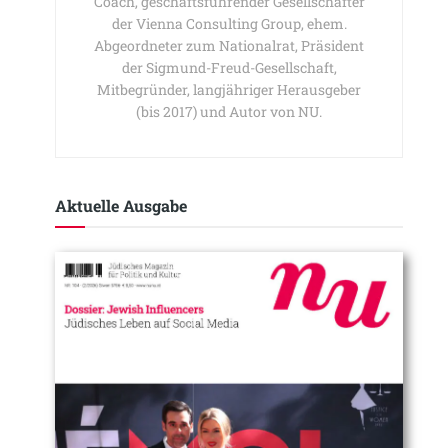
Coach, geschäftsführender Gesellschafter
der Vienna Consulting Group, ehem.
Abgeordneter zum Nationalrat, Präsident
der Sigmund-Freud-Gesellschaft,
Mitbegründer, langjähriger Herausgeber
(bis 2017) und Autor von NU.
Aktuelle Ausgabe​