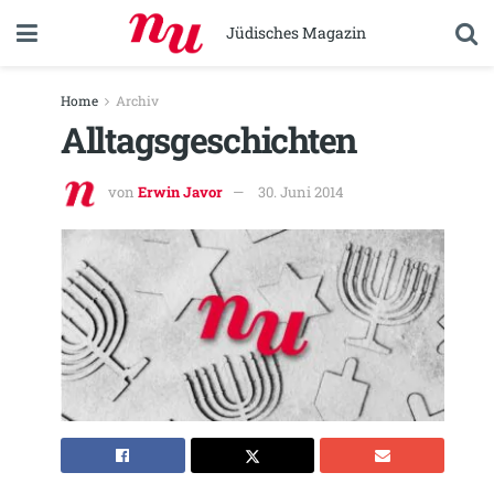
Jüdisches Magazin
Home
Archiv
Alltagsgeschichten
von
Erwin Javor
30. Juni 2014