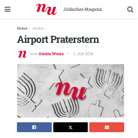
Jüdisches Magazin
Home
Archiv
Airport Praterstern
von
Alexia Weiss
1. Juli 2014