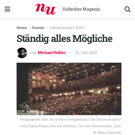
Jüdisches Magazin
Home
Dossier
Jubiläumsjahr 2020
Ständig alles Mögliche
von
Michael Pekler
31. Juli 2020
Vergangenes Jahr im Großen Festspielhaus: Das Solistenkonzert
von Evgeny Kissin war ein Erlebnis. Für alle Anwesenden. Foto:
SF/Marco Borrelli