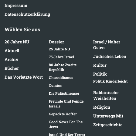
Impressum
Datenschutzerklärung
Wählen Sie aus
20 Jahre NU
Dossier
Israel / Naher
Osten
25 Jahre NU
Aktuell
Jüdisches Leben
75 Jahre Israel
Archiv
80 Jahre Zweite
Kultur
Bücher
Republik
Politik
Das Vorletzte Wort
Chassidismus
Politik Kinderleicht
Comics
Rabbinische
Die Palästinenser
Weisheiten
Freunde Und Feinde
Israels
Religion
Gepackte Koffer
Unterwegs Mit
Good News For The
Zeitgeschichte
Jews
Israel Und Der Terror