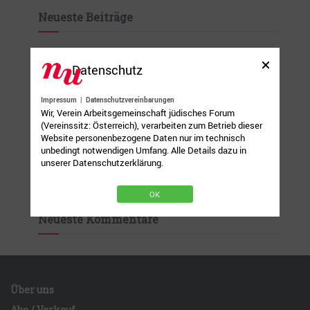
Neueste Beiträge
„Immer wieder sehe ich Menschen mit Tränen
Datenschutz
in den Augen“
Antisemitische Kunstwelten
Impressum
|
Datenschutzvereinbarungen
Wir, Verein Arbeitsgemeinschaft jüdisches Forum
Zynische Neue Welt
(Vereinssitz: Österreich), verarbeiten zum Betrieb dieser
Website personenbezogene Daten nur im technisch
Ein positiver Treffpunkt
unbedingt notwendigen Umfang. Alle Details dazu in
Die Israelis leiden unter Krieg und Terror.
unserer Datenschutzerklärung.
Trotzdem sind sie glücklich. Wieso nur?
OK
Neueste Kommentare
Über uns
Abo / Verkauf