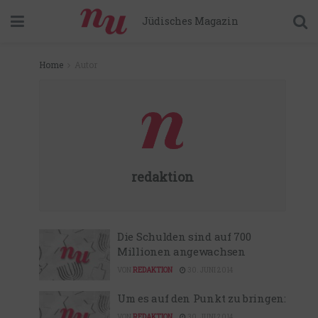
Jüdisches Magazin
Home
Autor
redaktion
Die Schulden sind auf 700
Millionen angewachsen
VON
REDAKTION
30. JUNI 2014
Um es auf den Punkt zu bringen:
VON
REDAKTION
30. JUNI 2014