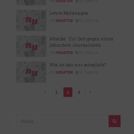
VON
REDAKTION
30. JUNI 2014
Letzte Meldungen
VON
REDAKTION
30. JUNI 2014
Attacke : Zur Zeit gegen einen
jüdischen Journalisten
VON
REDAKTION
30. JUNI 2014
Wie ist das nur moeglich?
VON
REDAKTION
30. JUNI 2014
1
2
3